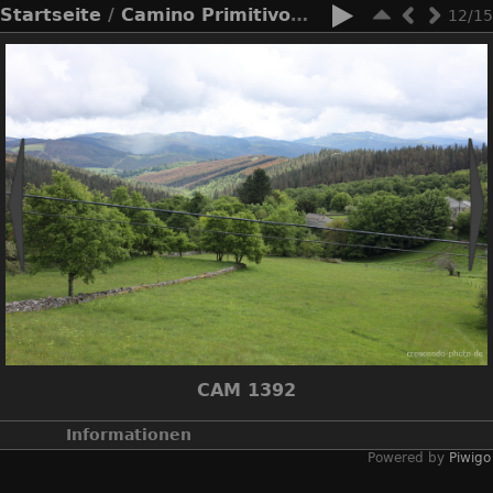
Startseite
/
Camino Primitivo 2024
/
Tag 7
12/15
CAM 1392
Informationen
Powered by
Piwigo
Veröffentlicht am
Montag, 20. Mai 2024